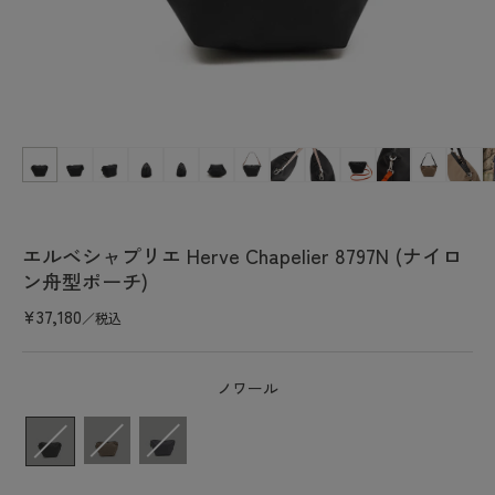
利
用
で
き
る
よ
モ
ー
う
ダ
に
ル
で
な
メ
り
エルベシャプリエ Herve Chapelier 8797N (ナイロ
デ
ン舟型ポーチ)
ま
ィ
ア
し
通
¥37,180
(1)
／税込
た
を
常
開
価
く
ノワール
格
カラー