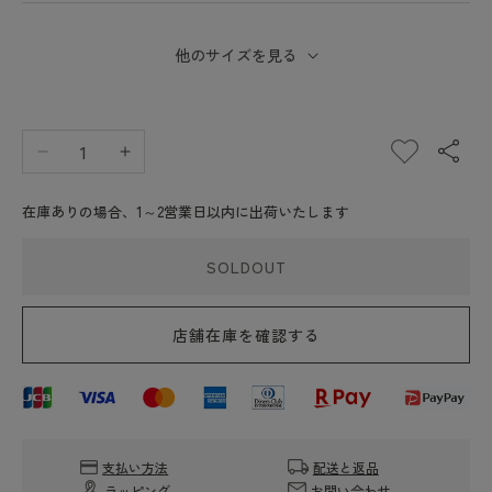
他のサイズを見る
エ
エ
ル
ル
在庫ありの場合、1～2営業日以内に出荷いたします
ベ
ベ
シ
シ
SOLDOUT
ャ
ャ
プ
プ
リ
リ
店舗在庫を確認する
エ
エ
Herve
Herve
Chapelier
Chapelier
8797N
8797N
(ナ
(ナ
支払い方法
配送と返品
イ
イ
ラッピング
お問い合わせ