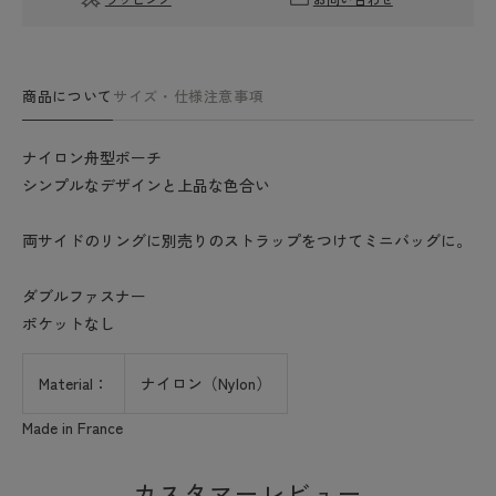
ロ
ロ
ン
ン
舟
舟
型
型
商品について
サイズ・仕様
注意事項
ポ
ポ
ー
ー
ナイロン舟型ポーチ
チ)
チ)
シンプルなデザインと上品な色合い
の
の
数
数
両サイドのリングに別売りのストラップをつけてミニバッグに。
量
量
を
を
ダブルファスナー
減
増
ら
や
ポケットなし
す
す
Material：
ナイロン（Nylon）
Made in France