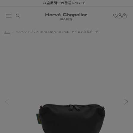
お盆期間中の配送について
ロ
コンテン
カ
ツに進む
グ
ー
イ
ト
ン
ALL
エルベシャプリエ Herve Chapelier 8797N (ナイロン舟型ポーチ)
商品情報
ギ
にスキッ
ャ
プ
ラ
リ
ー
ビ
ュ
ー
で
画
像
(1)
が