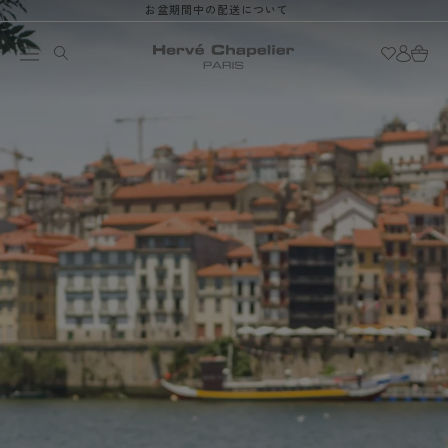
お盆期間中の配送について
ロ
コンテン
カ
ツに進む
グ
ー
イ
ト
ン