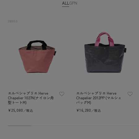
ALL
GP
N
2026SS
エルベシャプリエ Herve
エルベシャプリエ Herve
Chapelier 1027N(ナイロン舟
Chapelier 2012PP (マルシェ
型トートM)
バッグM)
通
¥25,080
通
¥16,280
／税込
／税込
常
常
価
価
格
格