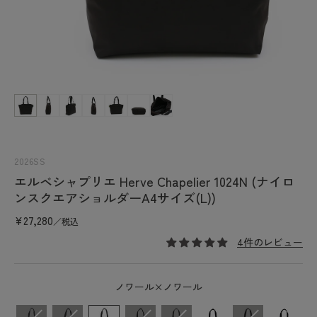
利
用
で
き
る
よ
モ
ー
う
ダ
に
ル
で
な
メ
り
2026SS
デ
ま
エルベシャプリエ Herve Chapelier 1024N (ナイロ
ィ
ア
ンスクエアショルダーA4サイズ(L))
し
(1)
た
を
通
¥27,280
／税込
開
常
く
4件のレビュー
価
格
ノワール×ノワール
カラー