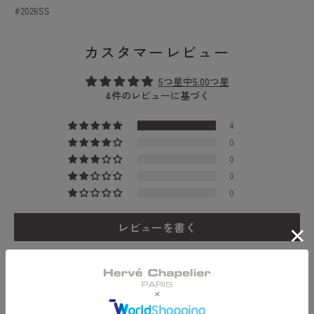
2026SS
(L))
(L))
の
の
数
数
カスタマーレビュー
量
量
を
を
5つ星中5.00つ星
4件のレビューに基づく
減
増
ら
や
4
す
す
0
0
0
0
レビューを書く
Sort by
05/23/2026