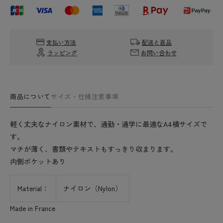
Chapelier
Chapelier
1024N
1024N
(ナ
(ナ
支払い方法
配送と返品
イ
イ
ラッピング
お問い合わせ
ロ
ロ
ン
ン
ス
ス
ク
ク
商品について
サイズ・仕様
注意事項
エ
エ
ア
ア
軽く丈夫なナイロン素材で、通勤・通学に最適なA4横サイズで
シ
シ
す。
ョ
ョ
マチが薄く、書類やテキストもすっきり収まります。
ル
ル
内側ポケットあり
ダ
ダ
ー
ー
A4
A4
Material：
ナイロン（Nylon）
サ
サ
Made in France
イ
イ
ズ
ズ