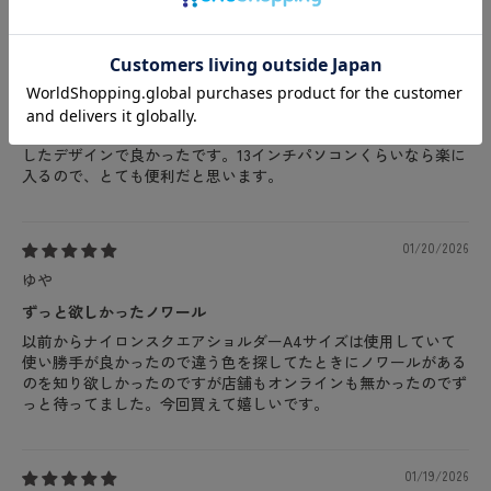
Mippe
思った通り良いバッグでした
前からノワールのナイロンバッグが欲しいと思っていたのです
が、すぐ売り切れになるのでなかなか購入できませんでした。今
回、購入することができて手に取ると、思った通り、すっきりと
したデザインで良かったです。13インチパソコンくらいなら楽に
入るので、とても便利だと思います。
01/20/2026
ゆや
ずっと欲しかったノワール
以前からナイロンスクエアショルダーA4サイズは使用していて
使い勝手が良かったので違う色を探してたときにノワールがある
のを知り欲しかったのですが店舗もオンラインも無かったのでず
っと待ってました。今回買えて嬉しいです。
01/19/2026