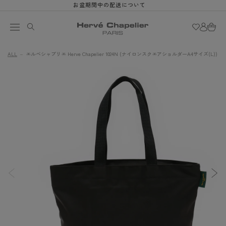
お盆期間中の配送について
ロ
コンテン
カ
ツに進む
グ
ー
イ
ト
ン
ALL
エルベシャプリエ Herve Chapelier 1024N (ナイロンスクエアショルダーA4サイズ(L))
商品情報
ギ
にスキッ
ャ
プ
ラ
リ
ー
ビ
ュ
ー
で
画
像
(1)
が