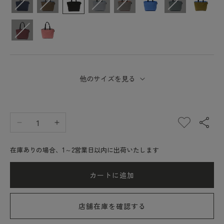
他のサイズを見る
エ
エ
ル
ル
在庫ありの場合、1～2営業日以内に出荷いたします
ベ
ベ
シ
シ
カートに追加
ャ
ャ
プ
プ
リ
リ
店舗在庫を確認する
エ
エ
Herve
Herve