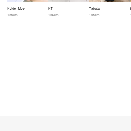
Koide  Moe
KT
Tabata
155
cm
156
cm
155
cm