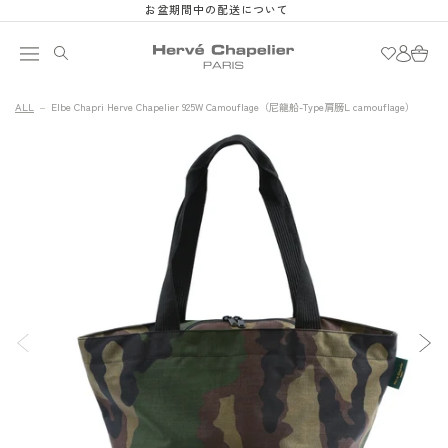
お盆期間中の配送について
跳至內容
購
登
物
入
車
ALL
Elbe Chapri Herve Chapelier 925W Camouflage（尼龍船-Type肩膀L camouflage）
略過產品
資訊