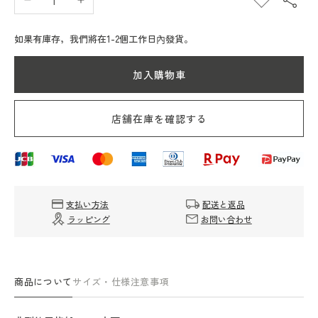
Elbe
Elbe
Chapri
Chapri
Herve
Herve
如果有庫存，我們將在1-2個工作日內發貨。
Chapelier
Chapelier
925W
925W
加入購物車
Camouflage（尼
Camouflage（尼
龍
龍
店舗在庫を確認する
船-
船-
Type
Type
肩
肩
膀
膀
L
L
支払い方法
配送と返品
camouflage）
camouflage）
ラッピング
お問い合わせ
數
數
量
量
減
增
少
加
商品について
サイズ・仕様
注意事項