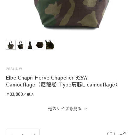
在
互
動
視
窗
中
2024 A W
開
Elbe Chapri Herve Chapelier 925W
啟
Camouflage（尼龍船-Type肩膀L camouflage）
多
媒
定
¥33,880
／税込
體
價
檔
案
他のサイズを見る
1