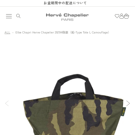
お盆期間中の配送について
跳至內容
購
登
物
入
車
ALL
Elbe Chapri Herve Chapelier 2925W偽裝（船-Type Tote L Camouflage）
略過產品
資訊