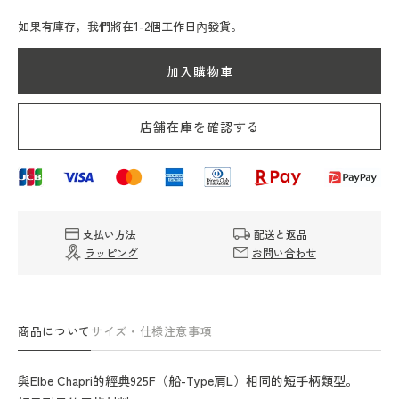
Chapri
Chapri
Herve
Herve
如果有庫存，我們將在1-2個工作日內發貨。
Chapelier
Chapelier
2925W
2925W
加入購物車
偽
偽
裝
裝
店舗在庫を確認する
（船-
（船-
Type
Type
Tote
Tote
L
L
Camouflage）
Camouflage）
數
數
支払い方法
配送と返品
ラッピング
お問い合わせ
量
量
減
增
少
加
商品について
サイズ・仕様
注意事項
與Elbe Chapri的經典925F（船-Type肩L）相同的短手柄類型。