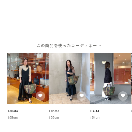
この商品を使ったコーディネート
Tabata
Tabata
HARA 
155
cm
155
cm
154
cm