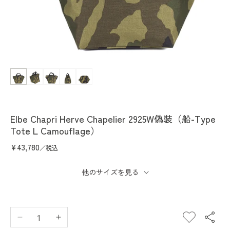
在
互
動
視
窗
中
Elbe Chapri Herve Chapelier 2925W偽裝（船-Type
開
Tote L Camouflage）
啟
多
定
¥43,780
／税込
媒
價
體
他のサイズを見る
檔
案
1
Elbe
Elbe