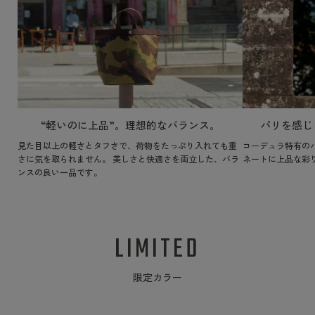
“軽いのに上品”。理想的なバランス。
パリを感じ
見た目以上の軽さとタフさで、荷物をたっぷり入れても重
コーデュラ特有の
さに気を取られません。 美しさと快適さを両立した、バラ
ネートに上品な彩
ンスの良い一品です。
LIMITED
限定カラー