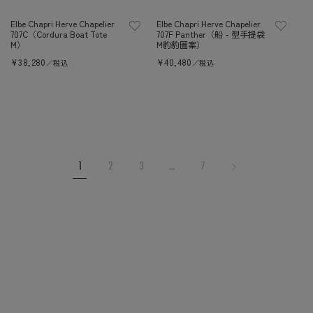
Elbe Chapri Herve Chapelier
Elbe Chapri Herve Chapelier
707C（Cordura Boat Tote
707F Panther（船 - 型手提袋
M）
M豹豹圖案）
定
¥38,280
定
¥40,480
／税込
／税込
價
價
1
2
3
…
7