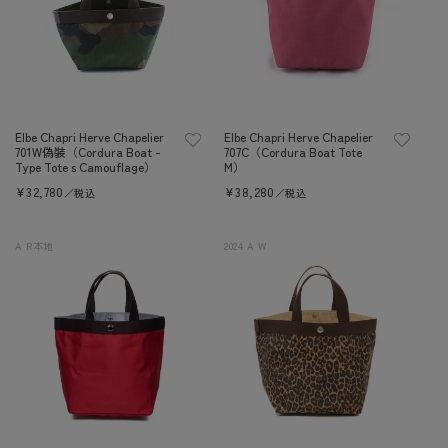
Elbe Chapri Herve Chapelier
Elbe Chapri Herve Chapelier
701W偽裝（Cordura Boat -
707C（Cordura Boat Tote
Type Tote s Camouflage）
M）
定
¥32,780
定
¥38,280
／税込
／税込
價
價
A R本地
2024 A W