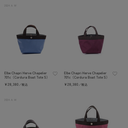
2024 A W
Elbe Chapri Herve Chapelier
Elbe Chapri Herve Chapelier
701c（Cordura Boat Tote S）
701c（Cordura Boat Tote S）
定
¥28,380
定
¥28,380
／税込
／税込
價
價
2024 A W