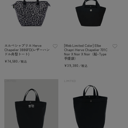
エルベシャプリエ Herve
[Web Limited Color] Elbe
Chapelier 3886FD(レザーハン
Chapri Herve Chapelier 701C
ドル舟型トート)
Noir X Noir X Noir（船-Type
手提袋）
定
¥74,580
／税込
價
定
¥39,380
／税込
價
LIMITED
LIMITED
售罄