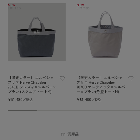
NEW
NEW
LIMITED
LIMITED
售罄
【限定カラー】 エルベシャ
【限定カラー】 エルベシャ
プリエ Herve Chapelier
プリエ Herve Chapelier
704CB フュズィ×シルバー×
707CB マスティック×シルバ
ブラン (スクエアトートM)
ー×ブラン(舟型トートM)
定
¥51,480
定
¥51,480
／税込
／税込
價
價
111 項產品