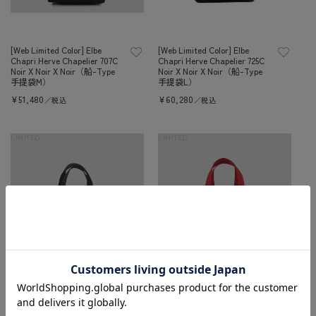
[Web Limited Color] Elbe
[Web Limited Color] Elbe
Chapri Herve Chapelier 707C
Chapri Herve Chapelier 725C
Noir X Noir X Noir（船-Type
Noir X Noir X Noir（船-Type
手提袋M）
手提袋L）
定
¥51,480
定
¥60,280
／税込
／税込
價
價
LIMITED
LIMITED
售罄
售罄
[Web Limited顏色] Elbe
[Web Limited顏色] Elbe
Chapri Herve Chapelier
Chapri Herve Chapelier