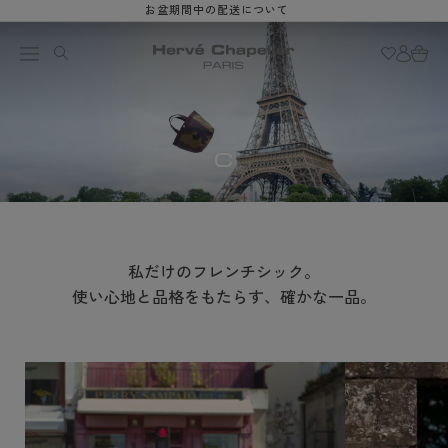
お盆期間中の配送について
跳至內容
購
登
物
入
車
ALL
c
c
私だけのフレンチシック。
使い心地と品格をもたらす、確かな一品。