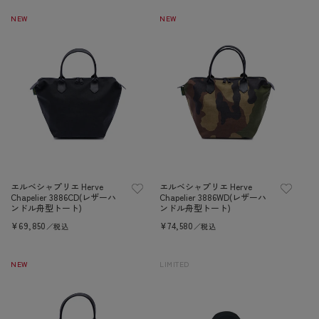
NEW
NEW
エルベシャプリエ Herve
エルベシャプリエ Herve
Chapelier 3886CD(レザーハ
Chapelier 3886WD(レザーハ
ンドル舟型トート)
ンドル舟型トート)
定
¥69,850
定
¥74,580
／税込
／税込
價
價
NEW
LIMITED