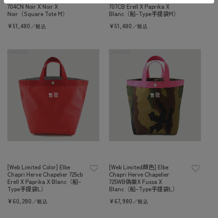
704CN Noir X Noir X
707CB Erell X Paprika X
Noir（Square Tote M）
Blanc（船-Type手提袋M）
定
¥51,480
定
¥51,480
／税込
／税込
價
價
LIMITED
LIMITED
售罄
售罄
[Web Limited Color] Elbe
[Web Limited顏色] Elbe
Chapri Herve Chapelier 725cb
Chapri Herve Chapelier
Erell X Paprika X Blanc（船-
725WB偽裝X Fussa X
Type手提袋L）
Blanc（船-Type手提袋L）
定
¥60,280
定
¥67,980
／税込
／税込
價
價