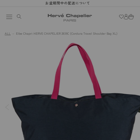
お盆期間中の配送について
Skip to
content
Log
Cart
in
ALL
Elbe Chapri HERVE CHAPELIER 2839C (Cordura Travel Shoulder Bag XL)
Skip to
Image
product
1
information
is
now
available
in
gallery
view