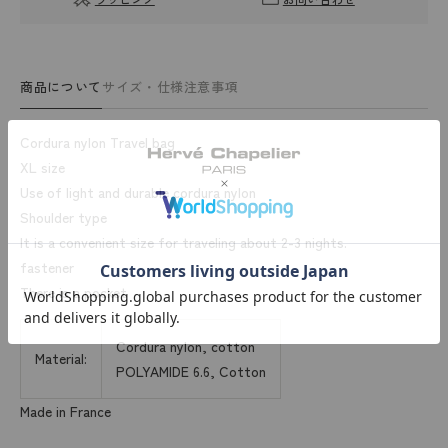
商品について
サイズ・仕様
注意事項
Cordura nylon Travel bag
XL size
Use of light and durable cordura nylon
Shoulder type
It is a convenient size for traveling about 2-3 nights.
fastener
There is a pocket
Cordura nylon, cotton
Material:
POLYAMIDE 6.6, Cotton
Made in France