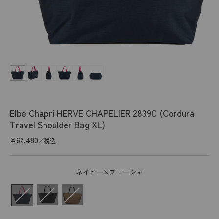
Open
media
1
in
modal
Elbe Chapri HERVE CHAPELIER 2839C (Cordura
Travel Shoulder Bag XL)
Regular
¥62,480
／税込
price
ネイビー×フューシャ
カラー