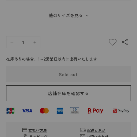
他のサイズを見る
Decrease
Increase
quantity
quantity
for
for
在庫ありの場合、1～2営業日以内に出荷いたします
Elbe
Elbe
Chapri
Chapri
Sold out
HERVE
HERVE
CHAPELIER
CHAPELIER
2839C
2839C
店舗在庫を確認する
(Cordura
(Cordura
Travel
Travel
Shoulder
Shoulder
Bag
Bag
XL)
XL)
支払い方法
配送と返品
ラッピング
お問い合わせ