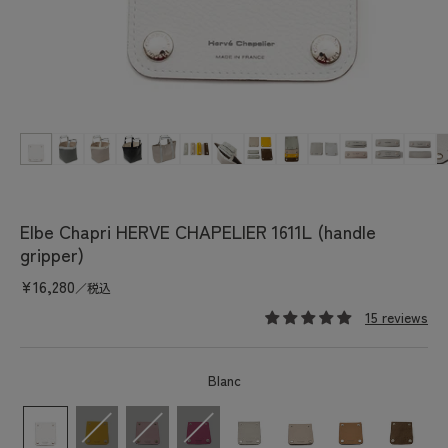
Open
media
1
in
modal
Elbe Chapri HERVE CHAPELIER 1611L (handle
gripper)
Regular
¥16,280
／税込
price
15 reviews
Blanc
color