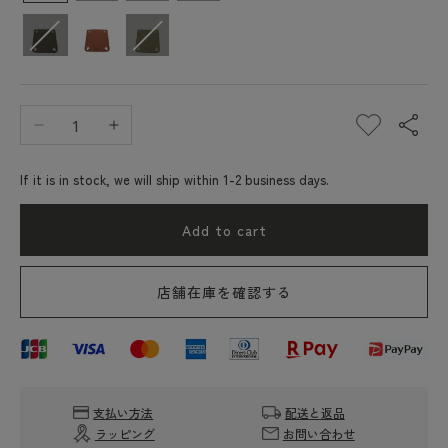
Decrease
Increase
quantity
quantity
for
for
If it is in stock, we will ship within 1-2 business days.
Elbe
Elbe
Chapri
Chapri
Add to cart
HERVE
HERVE
CHAPELIER
CHAPELIER
1611L
1611L
店舗在庫を確認する
(handle
(handle
gripper)
gripper)
支払い方法
配送と返品
ラッピング
お問い合わせ