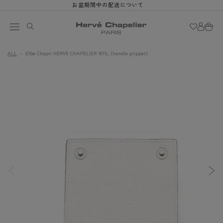
お盆期間中の配送について
Skip to
content
Log
Cart
in
ALL
Elbe Chapri HERVE CHAPELIER 1611L (handle gripper)
Skip to
Image
product
1
information
is
now
available
in
gallery
view