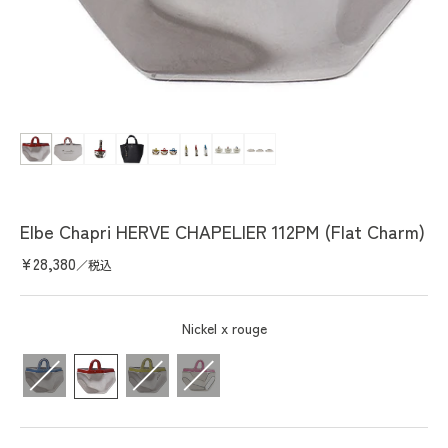
Open
media
1
in
modal
Elbe Chapri HERVE CHAPELIER 112PM (Flat Charm)
Regular
¥28,380
／税込
price
Nickel x rouge
color