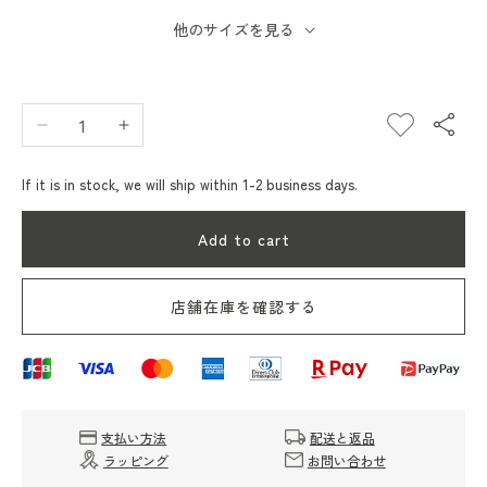
他のサイズを見る
Decrease
Increase
quantity
quantity
for
for
If it is in stock, we will ship within 1-2 business days.
Elbe
Elbe
Chapri
Chapri
Add to cart
HERVE
HERVE
CHAPELIER
CHAPELIER
112PM
112PM
店舗在庫を確認する
(Flat
(Flat
Charm)
Charm)
支払い方法
配送と返品
ラッピング
お問い合わせ