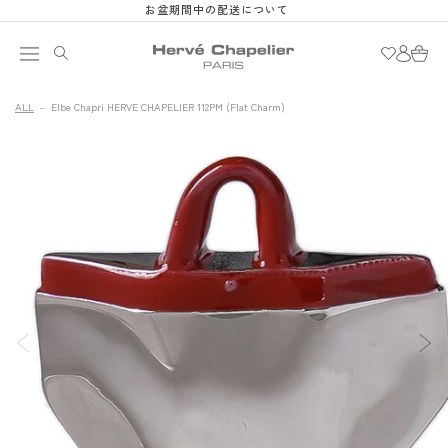
お盆期間中の配送について
Skip to
content
Log
Cart
in
ALL
Elbe Chapri HERVE CHAPELIER 112PM (Flat Charm)
Skip to
Image
product
1
information
is
now
available
in
gallery
view