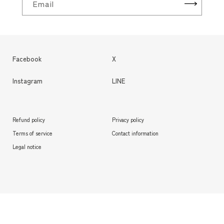
Email
Facebook
X
Instagram
LINE
Refund policy
Privacy policy
Terms of service
Contact information
Legal notice
© sunnysideup