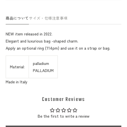
商品について
サイズ・仕様
注意事項
NEW item released in 2022.
Elegant and luxurious bag -shaped charm.
Apply an optional ring (114pm) and use it on a strap or bag.
palladium
Material:
PALLADIUM
Made in Italy
Customer Reviews
Be the first to write a review