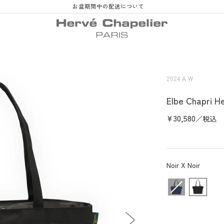
お盆期間中の配送について
2024 A W
Elbe Chapr
定
¥30,580
／税込
價
顏色
Noir X Noir