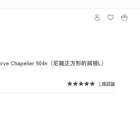
購
登
物
入
車
i Herve Chapelier 904n（尼龍正方形的肩膀L）
1 條評論