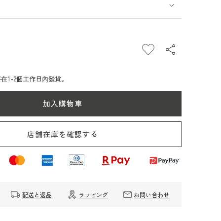
be
apri
rve
在1-2個工作日內發貨。
apelier
04n（尼
加入購物車
店舗在庫を確認する
配送と返品
ラッピング
お問い合わせ
）