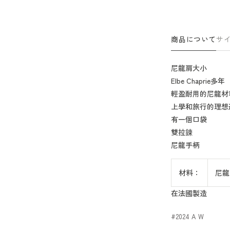
量
量
減
增
少
加
商品について
サ
尼龍肩大小
Elbe Chaprie多年
輕盈耐用的尼龍材
上學和旅行的理想
有一個口袋
雙拉鍊
尼龍手柄
材料：
尼龍
在法國製造
2024 A W