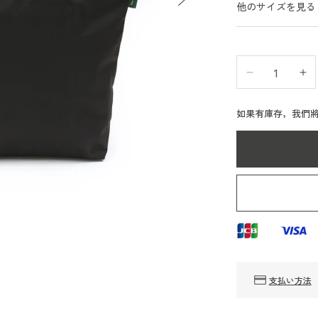
他のサイズを見る
Elbe
El
Chapri
Ch
Herve
He
如果有庫存，我們將
Chapelier
Ch
904n（尼
9
龍
龍
正
正
方
方
形
形
的
的
肩
肩
膀
膀
支払い方法
L）
L
數
數