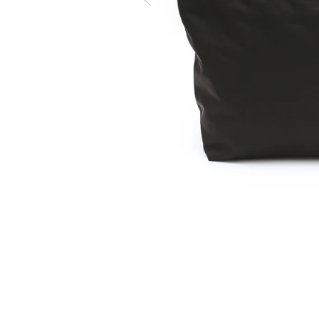
看
圖
片
1
在
互
動
視
窗
中
開
啟
多
媒