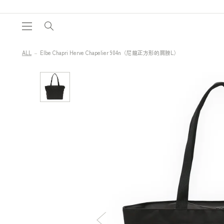
跳至內
容
ALL
Elbe Chapri Herve Chapelier 904n（尼龍正方形的肩膀L）
現
略過產
品資訊
在
可
在
圖
庫
檢
視
畫
面
中
查