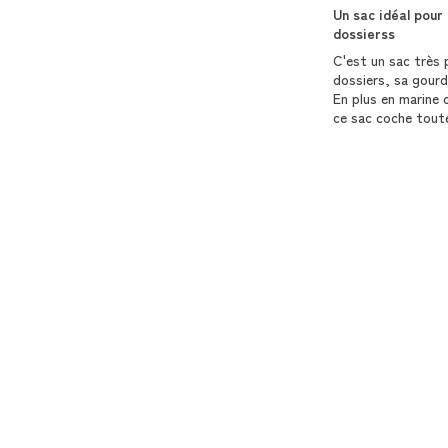
Un sac idéal pour 
dossierss
C'est un sac très 
dossiers, sa gourd
En plus en marine 
ce sac coche toute