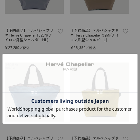
【予約商品】エルベシャプリ
【予約商品】エルベシャプリ
エ Herve Chapelier 1028N(ナ
エ Herve Chapelier 925N(ナイ
イロン舟型ショルダーML)
ロン舟型ショルダーL)
常
¥27,280
常
¥28,380
／税込
／税込
规
规
价
价
格
格
予約商品
予約商品
2026AW
2026AW
售罄
售罄
【予約商品】エルベシャプリ
【予約商品】エルベシャプリ