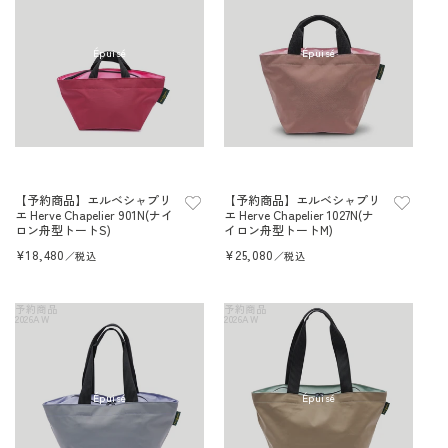
o
n
Épuisé
Épuisé
:
【予約商品】エルベシャプリ
【予約商品】エルベシャプリ
エ Herve Chapelier 901N(ナイ
エ Herve Chapelier 1027N(ナ
ロン舟型トートS)
イロン舟型トートM)
Prix
¥18,480
Prix
¥25,080
／税込
／税込
habituel
habituel
予約商品
予約商品
2026AW
2026AW
Épuisé
Épuisé