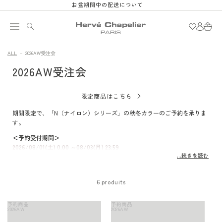
et
お盆期間中の配送について
passer
au
Connexion
Panier
contenu
ALL
2026AW受注会
C
2026AW受注会
o
限定商品はこちら
l
期間限定で、「N（ナイロン）シリーズ」の秋冬カラーのご予約を承りま
す。
l
＜予約受付期間＞
e
2026/08/01(土) 0:00 ～08/03(月) 23:59
...続きを読む
※入荷次第順次発送いたします。（2～4か月後の見込み）
c
入荷時期は目安となっております。
6 produits
t
i
予約商品
予約商品
2026AW
2026AW