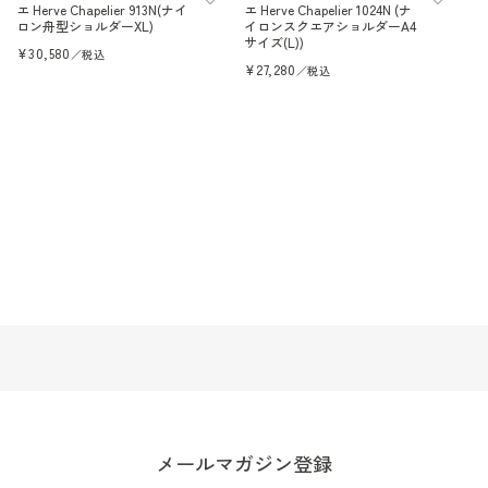
エ Herve Chapelier 913N(ナイ
エ Herve Chapelier 1024N (ナ
ロン舟型ショルダーXL)
イロンスクエアショルダーA4
サイズ(L))
Prix
¥30,580
／税込
habituel
Prix
¥27,280
／税込
habituel
メールマガジン登録