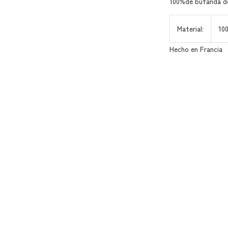
100%de bufanda d
Material:
10
Hecho en Francia