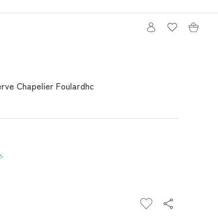
Iniciar
Carrito
sesión
erve Chapelier Foulardhc
r
mentar