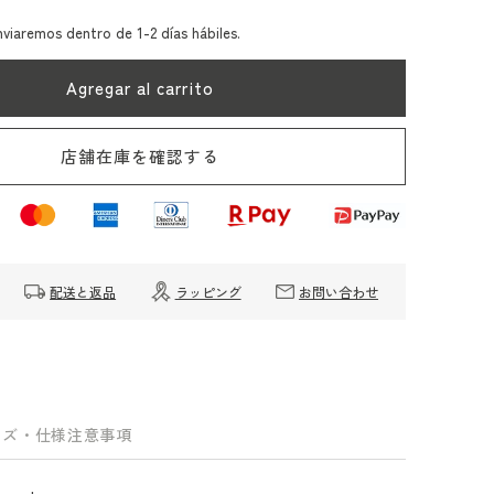
ntidad
ra
nviaremos dentro de 1-2 días hábiles.
be
apri
Agregar al carrito
rve
apelier
ulardhc
店舗在庫を確認する
配送と返品
ラッピング
お問い合わせ
イズ・仕様
注意事項