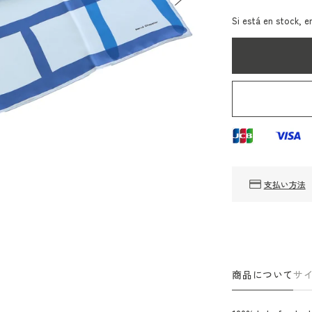
cantidad
ca
para
pa
Si está en stock, e
Elbe
El
Chapri
Ch
Herve
He
Chapelier
Ch
Foulardhc
Fo
支払い方法
商品について
サ