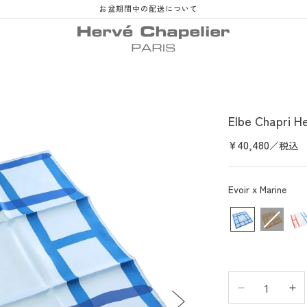
お盆期間中の配送について
Elbe Chapri H
Precio
¥40,480
／税込
habitual
colo
Evoir x Marine
Reducir
Au