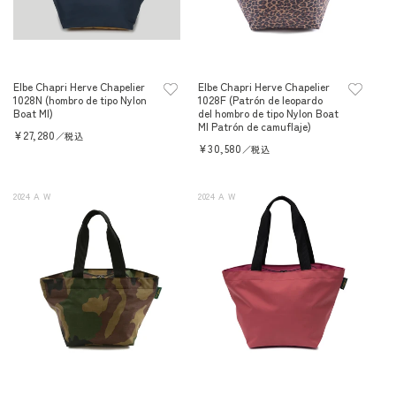
Elbe Chapri Herve Chapelier
Elbe Chapri Herve Chapelier
1028N (hombro de tipo Nylon
1028F (Patrón de leopardo
Boat Ml)
del hombro de tipo Nylon Boat
Ml Patrón de camuflaje)
Precio
¥27,280
／税込
habitual
Precio
¥30,580
／税込
habitual
2024 A W
2024 A W