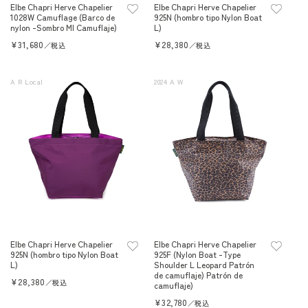
Elbe Chapri Herve Chapelier
Elbe Chapri Herve Chapelier
1028W Camuflage (Barco de
925N (hombro tipo Nylon Boat
nylon -Sombro Ml Camuflaje)
L)
Precio
¥31,680
Precio
¥28,380
／税込
／税込
habitual
habitual
A R Local
2024 A W
Elbe Chapri Herve Chapelier
Elbe Chapri Herve Chapelier
925N (hombro tipo Nylon Boat
925F (Nylon Boat -Type
L)
Shoulder L Leopard Patrón
de camuflaje) Patrón de
Precio
¥28,380
／税込
camuflaje)
habitual
Precio
¥32,780
／税込