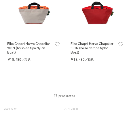
Elbe Chapri Herve Chapelier
Elbe Chapri Herve Chapelier
901N (bolso de tipo Nylon
901N (bolso de tipo Nylon
Boat)
Boat)
Precio
¥18,480
Precio
¥18,480
／税込
／税込
habitual
habitual
37 productos
2024 A W
A R Local