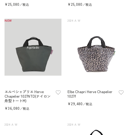
Precio
¥25,080
Precio
¥25,080
／税込
／税込
habitual
habitual
NEW
2024 A W
Agotado
エルベシャプリエ Herve
Elbe Chapri Herve Chapelier
Chapelier 1027NTD(ナイロン
1027f
舟型トートM)
Precio
¥29,480
／税込
Precio
¥36,080
habitual
／税込
habitual
2024 A W
2024 A W