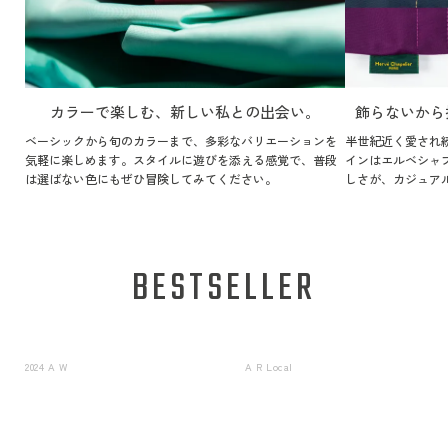
カラーで楽しむ、新しい私との出会い。
飾らないから
ベーシックから旬のカラーまで、多彩なバリエーションを
半世紀近く愛され
気軽に楽しめます。スタイルに遊びを添える感覚で、普段
インはエルベシャ
は選ばない色にもぜひ冒険してみてください。
しさが、カジュア
BESTSELLER
2024 A W
A R Local