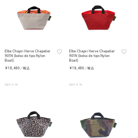
Elbe Chapri Herve Chapelier
Elbe Chapri Herve Chapelier
901N (bolso de tipo Nylon
901N (bolso de tipo Nylon
Boat)
Boat)
Precio
¥18,480
Precio
¥18,480
／税込
／税込
habitual
habitual
2024 A W
2024 A W