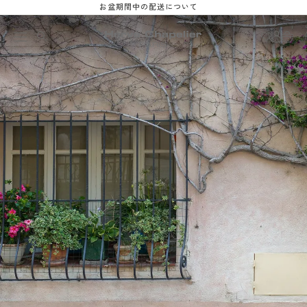
Ir
お盆期間中の配送について
directamente
Iniciar
al contenido
Carrit
sesión
ALL
sí