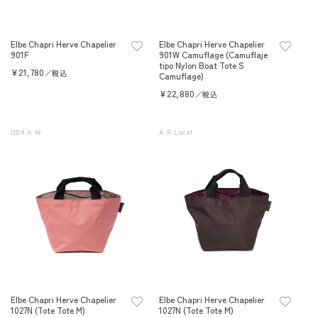
Elbe Chapri Herve Chapelier
Elbe Chapri Herve Chapelier
901F
901W Camuflage (Camuflaje
tipo Nylon Boat Tote S
Precio
¥21,780
／税込
Camuflage)
habitual
Precio
¥22,880
／税込
habitual
2024 A W
A R Local
Elbe Chapri Herve Chapelier
Elbe Chapri Herve Chapelier
1027N (Tote Tote M)
1027N (Tote Tote M)