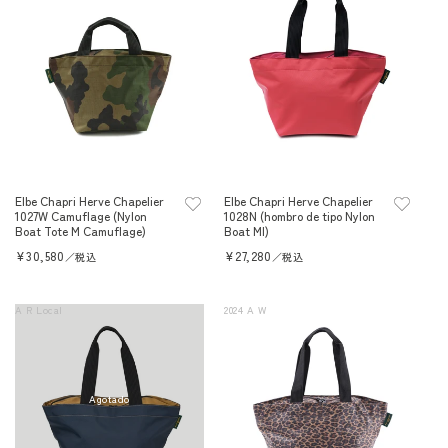
Elbe Chapri Herve Chapelier
Elbe Chapri Herve Chapelier
1027W Camuflage (Nylon
1028N (hombro de tipo Nylon
Boat Tote M Camuflage)
Boat Ml)
Precio
¥30,580
Precio
¥27,280
／税込
／税込
habitual
habitual
A R Local
2024 A W
Agotado