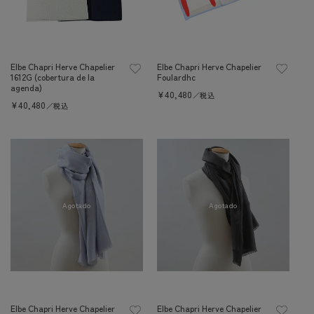
n
:
Elbe Chapri Herve Chapelier
Elbe Chapri Herve Chapelier
1612G (cobertura de la
Foulardhc
agenda)
Precio
¥40,480
／税込
Precio
¥40,480
habitual
／税込
habitual
Agotado
Agotado
Elbe Chapri Herve Chapelier
Elbe Chapri Herve Chapelier