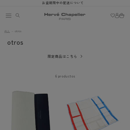
Ir
お盆期間中の配送について
directamente
Iniciar
al contenido
Carrit
sesión
ALL
otros
C
otros
o
限定商品はこちら
l
e
6 productos
c
c
i
ó