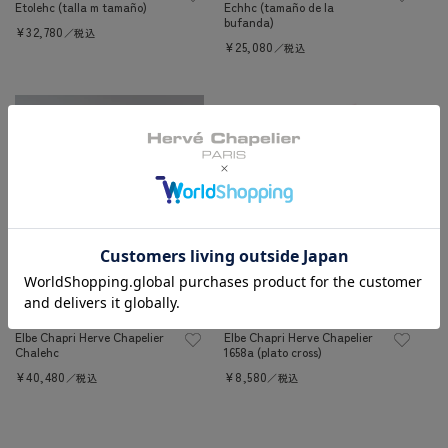
Etolehc (talla m tamaño)
Echhc (tamaño de la
bufanda)
Precio
¥32,780
／税込
habitual
Precio
¥25,080
／税込
habitual
Agotado
Elbe Chapri Herve Chapelier
Elbe Chapri Herve Chapelier
Chalehc
1658a (plato cross)
Precio
¥40,480
Precio
¥8,580
／税込
／税込
habitual
habitual