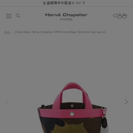
Ir
お盆期間中の配送について
directamente
Iniciar
al contenido
Carrit
sesión
Ir
ALL
Elbe Chapri Herve Chapelier 2701W Camuflage (bolso de tipo barco)
directamente
La
a la
imagen
información
del producto
1
ya
está
disponible
en
la
vista
de
la
galería