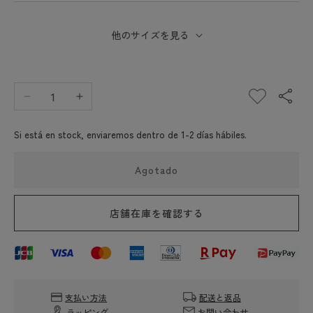
他のサイズを見る
Reducir
Aumentar
cantidad
cantidad
para
para
Si está en stock, enviaremos dentro de 1-2 días hábiles.
Elbe
Elbe
Chapri
Chapri
Agotado
Herve
Herve
Chapelier
Chapelier
2701W
2701W
店舗在庫を確認する
Camuflage
Camuflage
(bolso
(bolso
de
de
tipo
tipo
barco)
barco)
支払い方法
配送と返品
ラッピング
お問い合わせ