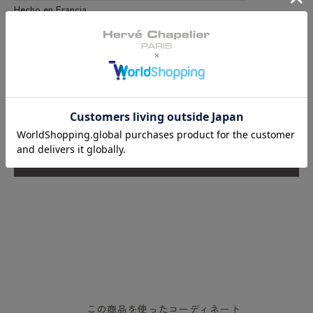
Hecho en Francia
camuflaje
Reseñas de Clientes
Sé el primero en escribir una reseña
Escribir una reseña
この商品を使ったコーディネート