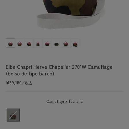
Abrir
elemento
multimedia
1
en
una
ventana
Elbe Chapri Herve Chapelier 2701W Camuflage
modal
(bolso de tipo barco)
Precio
¥59,180
／税込
habitual
Camuflaje x fuchsha
color