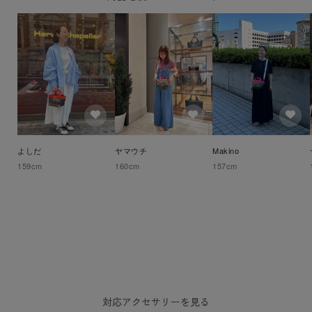
よしだ
ヤマウチ
Makino
159
cm
160
cm
157
cm
対応アクセサリーを見る