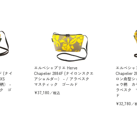
エルベシャプリエ Herve
エルベシャプ
ード (ナイ
Chapelier 2884F (ナイロンスクエ
Chapelie
グXS
アショルダー） - / アラベスク
ロン舟型シ
） -
マスティック ゴールド
ョウ柄 カモ
ック ゴ
ラベスク 
通
¥37,180
／税込
ド
常
価
通
¥32,780
／
格
常
価
格