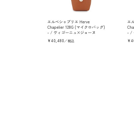
エルベシャプリエ Herve
エル
Chapelier 128G (マイクロバッグ)
Ch
- / ヴィゴーニュ×ジョーヌ
- 
通
¥40,480
通
¥4
／税込
常
常
価
価
格
格