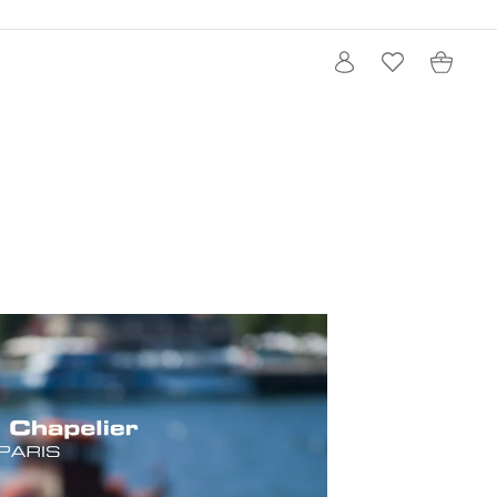
ロ
カ
グ
ー
イ
ト
ン