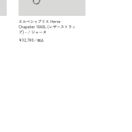
エルベシャプリエ Herve
Chapelier 1660L (レザーストラッ
プ) - / ジョーヌ
通
¥32,780
／税込
常
価
格