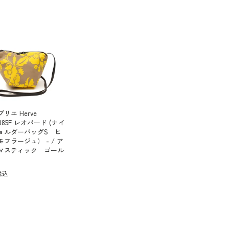
リエ Herve
r 2885F レオパード (ナイ
ョルダーバッグS ヒ
フラージュ） - / ア
マスティック ゴール
税込