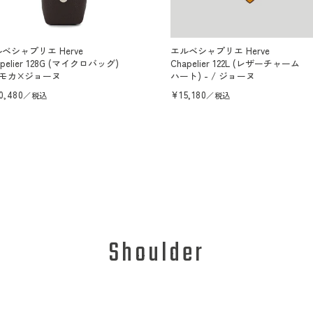
ベシャプリエ Herve
エルベシャプリエ Herve
apelier 128G (マイクロバッグ)
Chapelier 122L (レザーチャーム
/ モカ×ジョーヌ
ハート) - / ジョーヌ
0,480
通
¥15,180
／税込
／税込
常
価
格
Shoulder