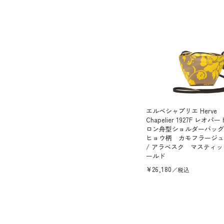
エルベシャプリエ Herve
Chapelier 1927F レオパ
ロン舟型ショルダーバッ
ヒョウ柄 カモフラージュ柄
/ アラベスク マスティ
ールド
通
¥26,180
／税込
常
価
格