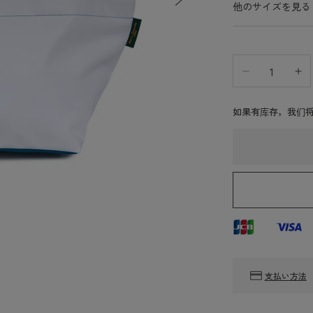
他のサイズを見る
减
增
少
加
如果有库存，我们将
Elbe
El
Chapri
Ch
Herve
He
Chapelier
Ch
1028n（尼
1
龙
龙
船-
船
Type
Ty
肩
肩
ML）
M
支払い方法
的
的
数
数