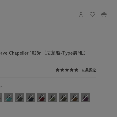
购
登
物
录
车
 Herve Chapelier 1028n（尼龙船-Type肩ML）
4 条评论
カラー
ン