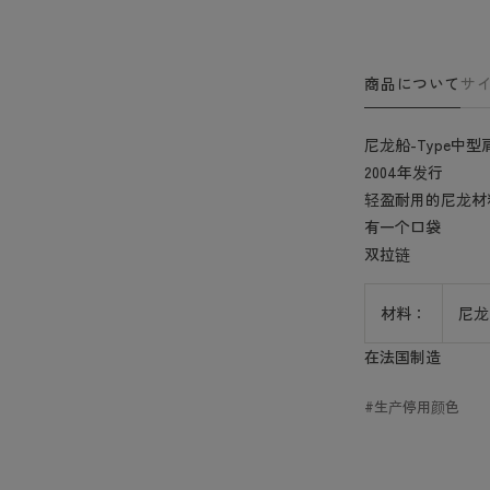
量
量
商品について
サ
尼龙船-Type中型
2004年发行
轻盈耐用的尼龙材
有一个口袋
双拉链
材料：
尼龙
在法国制造
生产停用颜色