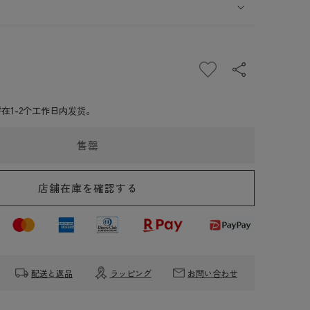
在1-2个工作日内发货。
be
apri
rve
售罄
apelier
028n（尼
店舗在庫を確認する
-
pe
L）
配送と返品
ラッピング
お問い合わせ