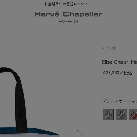
お盆期間中の配送について
A R本地
Elbe Chapri
常
¥27,280
／税込
规
价
格
ブラン×オーシャ