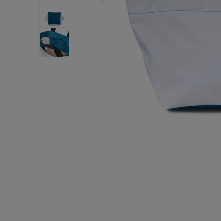
用
在
模
态
窗
口
中
打
开
媒
体