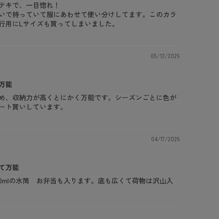
テキで、一目惚れ！
いで持っていて服にあわせて使い分けしてます。このカラ
行用にLサイズも買ってしまいました。
05/12/2026
万能
め、収納力が高くとにかく万能です。シーズンごとに色が
ート買いしています。
04/17/2026
て万能
00mlの水筒 お弁当も入ります。底も広くて荷物は沢山入