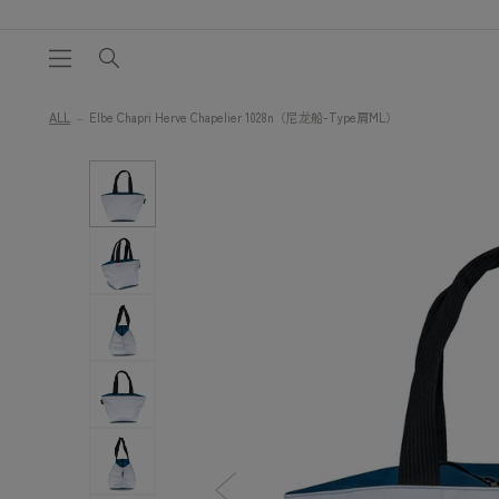
跳到内
容
ALL
Elbe Chapri Herve Chapelier 1028n（尼龙船-Type肩ML）
图
跳至产
品信息
片
1
现
已
在
图
库
视
图
中
可