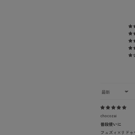
Sort by
chocozai
普段使いに
フュズィ×リドゥ