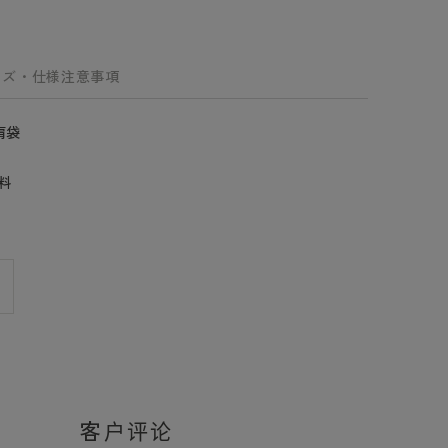
イズ・仕様
注意事項
肩袋
料
客户评论