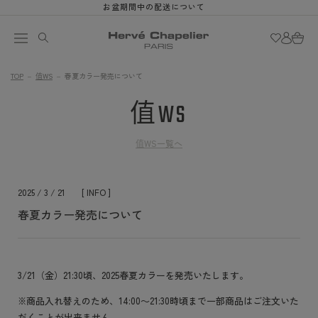
お盆期間中の配送について
跳到内容
购
登
物
录
车
TOP
值WS
春夏カラー発売について
值WS
值WS一覧へ
2025 / 3 / 21
[ INFO ]
春夏カラー発売について
3/21（金）21:30頃、2025春夏カラーを発売いたします。
※
商品入れ替えのため、14:00～21:30時頃まで一部商品はご注文いた
だくことが出来ません。