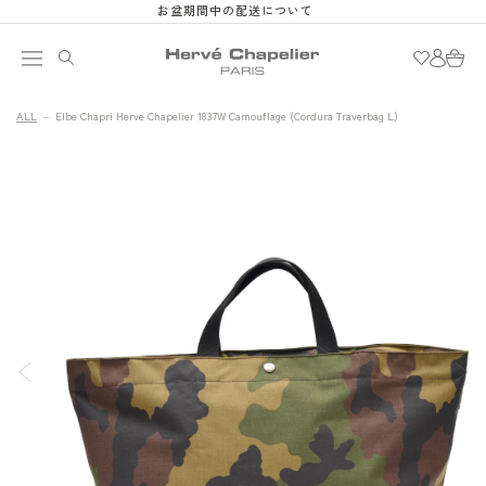
et
お盆期間中の配送について
passer
au
Connexion
Panier
contenu
ALL
Elbe Chapri Herve Chapelier 1837W Camouflage (Cordura Traverbag L)
Passer aux
L'image
informations
1
produits
est
maintenant
disponible
dans
la
galerie