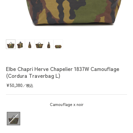
Ouvrir
le
média
1
dans
une
fenêtre
Elbe Chapri Herve Chapelier 1837W Camouflage
modale
(Cordura Traverbag L)
Prix
¥50,380
／税込
habituel
Camouflage x noir
couleur