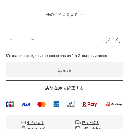
他のサイズを見る
Réduire
Augmenter
la
la
quantité
quantité
S'il est en stock, nous expédierons en 1 à 2 jours ouvrables.
de
de
Elbe
Elbe
Épuisé
Chapri
Chapri
Herve
Herve
Chapelier
Chapelier
店舗在庫を確認する
1837W
1837W
Camouflage
Camouflage
(Cordura
(Cordura
Traverbag
Traverbag
L)
L)
支払い方法
配送と返品
ラッピング
お問い合わせ