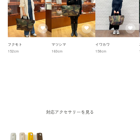
フクモト
マツシマ
イワカワ
152
cm
163
cm
158
cm
対応アクセサリーを見る