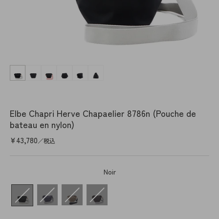
Ouvrir
le
média
1
dans
une
fenêtre
Elbe Chapri Herve Chapaelier 8786n (Pouche de
modale
bateau en nylon)
Prix
¥43,780
／税込
habituel
Noir
couleur