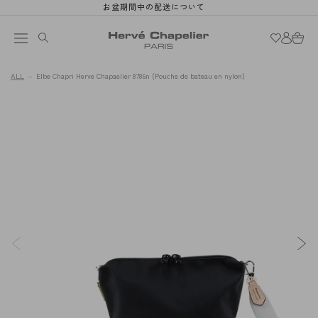
et
お盆期間中の配送について
passer
au
Connexion
Panier
contenu
ALL
Elbe Chapri Herve Chapaelier 8786n (Pouche de bateau en nylon)
Passer aux
L'image
informations
1
produits
est
maintenant
disponible
dans
la
galerie