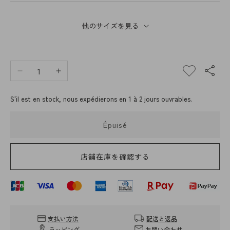
他のサイズを見る
Réduire
Augmenter
la
la
quantité
quantité
S'il est en stock, nous expédierons en 1 à 2 jours ouvrables.
de
de
Elbe
Elbe
Épuisé
Chapri
Chapri
Herve
Herve
Chapaelier
Chapaelier
店舗在庫を確認する
8786n
8786n
(Pouche
(Pouche
de
de
bateau
bateau
en
en
nylon)
nylon)
支払い方法
配送と返品
ラッピング
お問い合わせ