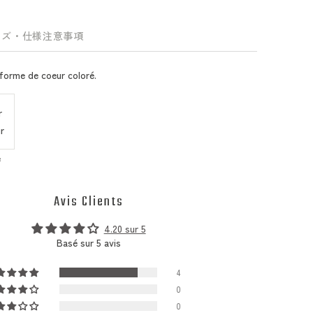
イズ・仕様
注意事項
forme de coeur coloré.
r
r
e
Avis Clients
4.20 sur 5
Basé sur 5 avis
4
0
0