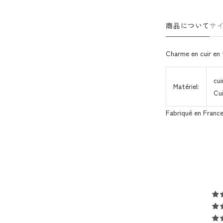
商品について
サ
Charme en cuir en 
cui
Matériel:
Cui
Fabriqué en Franc