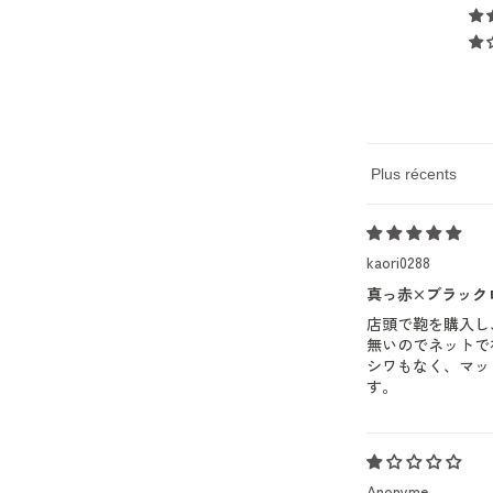
Sort by
kaori0288
真っ赤×ブラック
店頭で鞄を購入し
無いのでネットで
シワもなく、マッ
す。
Anonyme