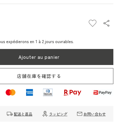
gmenter
antité
nous expédierons en 1 à 2 jours ouvrables.
be
Ajouter au panier
apri
rve
apaelier
店舗在庫を確認する
2L
ir
arm
art)
配送と返品
ラッピング
お問い合わせ