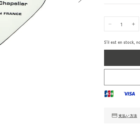
Réduire
Au
la
la
quantité
qu
S'il est en stock, 
de
de
Elbe
El
Chapri
Ch
Herve
He
Chapaelier
Ch
122L
12
(cuir
(cu
Charm
Ch
Heart)
He
支払い方法