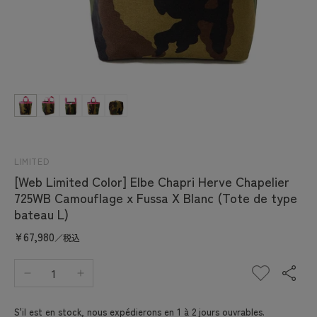
Ouvrir
le
média
1
dans
une
fenêtre
LIMITED
modale
[Web Limited Color] Elbe Chapri Herve Chapelier
725WB Camouflage x Fussa X Blanc (Tote de type
bateau L)
Prix
¥67,980
／税込
habituel
Réduire
Augmenter
la
la
quantité
quantité
S'il est en stock, nous expédierons en 1 à 2 jours ouvrables.