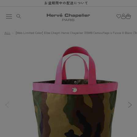
et
お盆期間中の配送について
passer
au
Connexion
Panier
contenu
ALL
[Web Limited Color] Elbe Chapri Herve Chapelier 725WB Camouflage x Fussa X Blanc (To
Passer aux
informations
produits