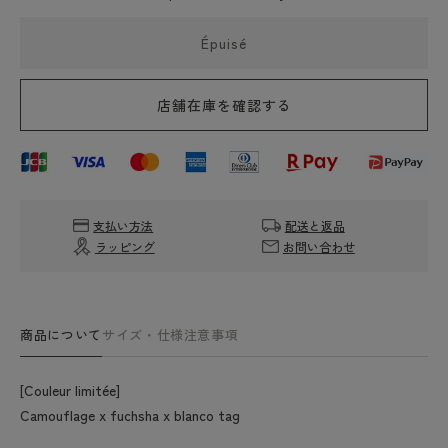
de
de
[Web
[Web
Épuisé
Limited
Limited
Color]
Color]
Elbe
Elbe
店舗在庫を確認する
Chapri
Chapri
Herve
Herve
Chapelier
Chapelier
725WB
725WB
Camouflage
Camouflage
x
x
支払い方法
配送と返品
Fussa
Fussa
ラッピング
お問い合わせ
X
X
Blanc
Blanc
(Tote
(Tote
de
de
商品について
サイズ・仕様
注意事項
type
type
bateau
bateau
L)
L)
[Couleur limitée]
Camouflage x fuchsha x blanco tag