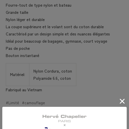
Fourre-tout de type nylon et bateau
Grande taille
Nylon léger et durable
La coupe supérieure et le volant sont du coton durable
Caractérisé par un design simple et des nuances élégantes
Idéal pour beaucoup de bagages, gymnase, court voyage
Pas de poche
Bouton instantané
Nylon Cordura, coton
Matériel:
Polyamide 6.6, coton
Fabriqué au Vietnam
Limité
camouflage
Avis Clients