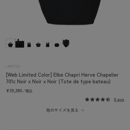
Ouvrir
le
média
1
dans
une
fenêtre
LIMITED
modale
[Web Limited Color] Elbe Chapri Herve Chapelier
701c Noir x Noir x Noir (Tote de type bateau)
Prix
¥39,380
／税込
habituel
8 avis
他のサイズを見る