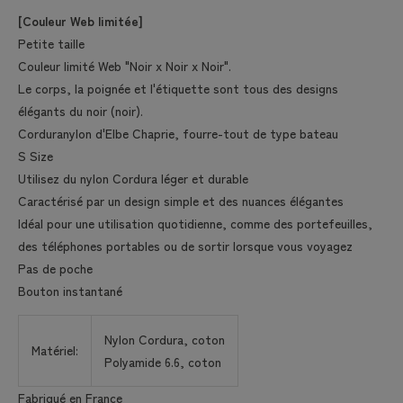
[Couleur Web limitée]
Petite taille
Couleur limité Web "Noir x Noir x Noir".
Le corps, la poignée et l'étiquette sont tous des designs
élégants du noir (noir).
Corduranylon d'Elbe Chaprie, fourre-tout de type bateau
S Size
Utilisez du nylon Cordura léger et durable
Caractérisé par un design simple et des nuances élégantes
Idéal pour une utilisation quotidienne, comme des portefeuilles,
des téléphones portables ou de sortir lorsque vous voyagez
Pas de poche
Bouton instantané
Nylon Cordura, coton
Matériel:
Polyamide 6.6, coton
Fabriqué en France