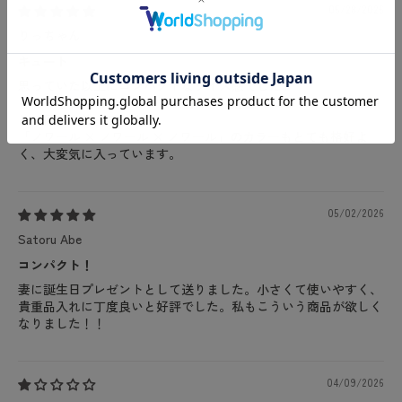
05/28/2026
りっちゃん
キュート
思っていた以上にコンパクトなサイズ感でした。
それでも長財布はしっかり収納でき、通勤時にはリュックと併用
して便利に使っています。
「ノワール × ノワール × ノワール」のカラーもとても格好よ
く、大変気に入っています。
05/02/2026
Satoru Abe
コンパクト！
妻に誕生日プレゼントとして送りました。小さくて使いやすく、
貴重品入れに丁度良いと好評でした。私もこういう商品が欲しく
なりました！！
04/09/2026