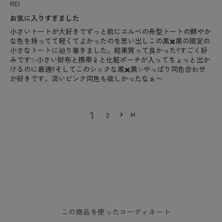
REI
お気に入りすぎました
小さいトートが大好きでずっと前にエルべの舟型トートの鮮やか
な色を持ってて軽くてよかったのを思い出しこの黒✖️黒の限定の
小さなトートに辿り着きました。結果買って良かった‼️すごく好
みです✨小さい財布と携帯📱と化粧ポーチが入ってちょっと出か
けるのに最適‼️そしてこのシックな黒✖️黒✨やっぱり同色合わせ
が好きです。淡いピンク同色も欲しかったなぁ〜
1
2
この商品を使ったコーディネート