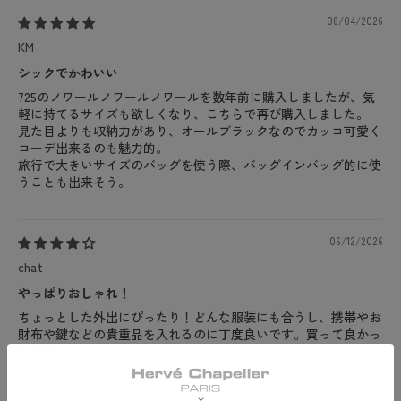
08/04/2026
KM
シックでかわいい
725のノワールノワールノワールを数年前に購入しましたが、気
軽に持てるサイズも欲しくなり、こちらで再び購入しました。
見た目よりも収納力があり、オールブラックなのでカッコ可愛く
コーデ出来るのも魅力的。
旅行で大きいサイズのバッグを使う際、バッグインバッグ的に使
うことも出来そう。
06/12/2026
chat
やっぱりおしゃれ！
ちょっとした外出にぴったり！どんな服装にも合うし、携帯やお
財布や鍵などの貴重品を入れるのに丁度良いです。買って良かっ
たです。