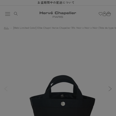
et
お盆期間中の配送について
passer
au
Connexion
Panier
contenu
ALL
[Web Limited Color] Elbe Chapri Herve Chapelier 701c Noir x Noir x Noir (Tote de type 
Passer aux
informations
produits