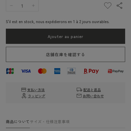
Réduire
Augmenter
la
la
quantité
quantité
S'il est en stock, nous expédierons en 1 à 2 jours ouvrables.
de
de
[Web
[Web
Ajouter au panier
Limited
Limited
Color]
Color]
Elbe
Elbe
店舗在庫を確認する
Chapri
Chapri
Herve
Herve
Chapelier
Chapelier
701c
701c
Noir
Noir
x
x
支払い方法
配送と返品
Noir
Noir
ラッピング
お問い合わせ
x
x
Noir
Noir
(Tote
(Tote
de
de
商品について
サイズ・仕様
注意事項
type
type
bateau)
bateau)