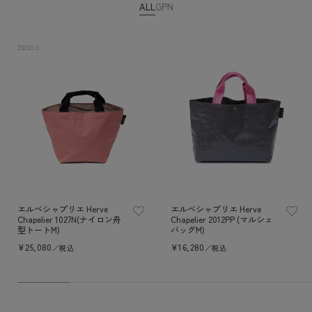
ALL
GP
N
2026SS
エルベシャプリエ Herve
エルベシャプリエ Herve
Chapelier 1027N(ナイロン舟
Chapelier 2012PP (マルシェ
型トートM)
バッグM)
通
¥25,080
通
¥16,280
／税込
／税込
常
常
価
価
格
格