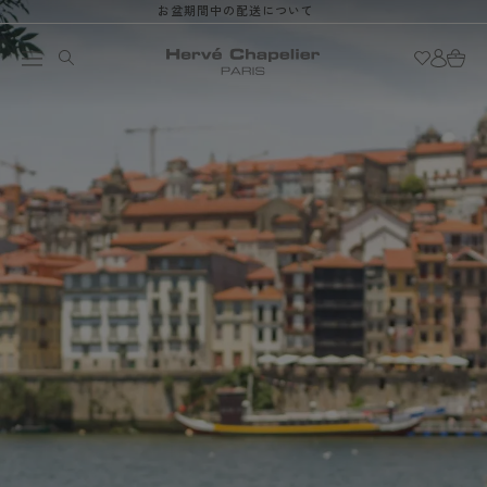
お盆期間中の配送について
ロ
コンテン
カ
ツに進む
グ
ー
イ
ト
ン